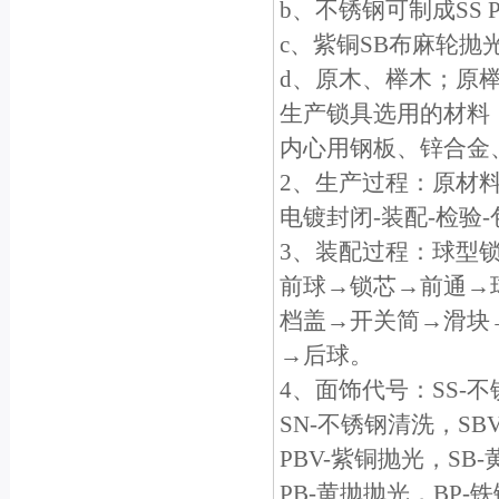
b、不锈钢可制成SS
c、紫铜SB布麻轮抛
d、原木、榉木；原
生产锁具选用的材料
内心用钢板、锌合金
2、生产过程：原材料
电镀封闭-装配-检验
3、装配过程：球型
前球→锁芯→前通→
档盖→开关简→滑块
→后球。
4、面饰代号：SS-
SN-不锈钢清洗，SB
PBV-紫铜抛光，SB
PB-黄抛抛光，BP-