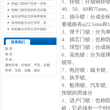
1、挂锁：分成铜挂锁
防盗门类的产品有一些安..
40、50、60和75mm
智能门锁安装的常见问题..
2、抽斗锁：分成全
如何使用及怎样保养锁有..
使用钥匙无法打开时，有..
要规格有φ22.5mm和
轻松解决日常生活中锁的..
3、弹子门锁：分为
4、插芯门锁：也称
联系我们
5、球型门锁：分成
联 系：
6、花色锁：分为玻
电 话：
手 机：
锁等。
服务区域：全海东，平安，乐都，
7、电控锁：磁卡锁、
民和，互助，化隆，循化
8、执手锁。
9、船用锁、汽车锁、
按锁的用途分
1、进户门锁：也称
岭，它必须有一个特