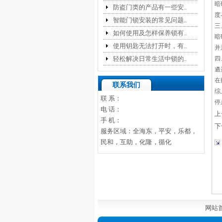
暗
防盗门类的产品有一些安..
度
智能门锁安装的常见问题..
三
如何使用及怎样保养锁有..
暗
使用钥匙无法打开时，有..
并
轻松解决日常生活中锁的..
四
遴
在
联系我们
综
联 系：
停
电 话：
上
手 机：
下
服务区域：全海东，平安，乐都，
民和，互助，化隆，循化
网站