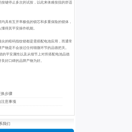
的按键停止多次的试按，以此来体难按扭的舒适
锁均具有互开率极低的锁芯和多重保险的锁体，
入懂得其平安操作机能。
顶尖的暗码指纹锁都是需搭配电池应用，而通常
牌产物是不会放过任何细微环节的品德把关。
锁的平安属性以及从细节上对所搭配电池品德
誉良好口碑的品牌产物为好。
更换步骤
的注意事项
系我们