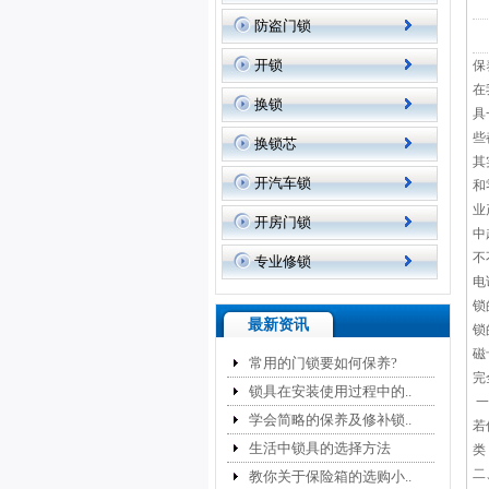
防盗门锁
开锁
保
在
换锁
具
些
换锁芯
其
开汽车锁
和
业
开房门锁
中
不
专业修锁
电
锁
最新资讯
锁
磁
常用的门锁要如何保养?
完
锁具在安装使用过程中的..
一
学会简略的保养及修补锁..
若
生活中锁具的选择方法
类
二
教你关于保险箱的选购小..