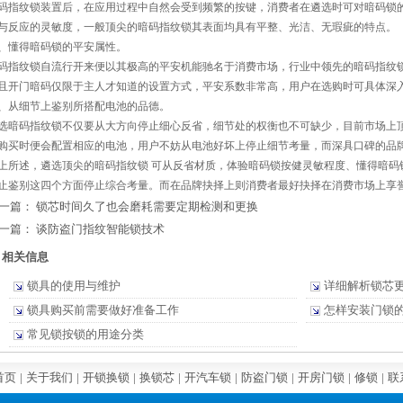
码指纹锁装置后，在应用过程中自然会受到频繁的按键，消费者在遴选时可对暗码锁
与反应的灵敏度，一般顶尖的暗码指纹锁其表面均具有平整、光洁、无瑕疵的特点。
、懂得暗码锁的平安属性。
码指纹锁自流行开来便以其极高的平安机能驰名于消费市场，行业中领先的暗码指纹
且开门暗码仅限于主人才知道的设置方式，平安系数非常高，用户在选购时可具体深
、从细节上鉴别所搭配电池的品德。
选暗码指纹锁不仅要从大方向停止细心反省，细节处的权衡也不可缺少，目前市场上
购买时便会配置相应的电池，用户不妨从电池好坏上停止细节考量，而深具口碑的品
上所述，遴选顶尖的暗码指纹锁 可从反省材质，体验暗码锁按健灵敏程度、懂得暗码
止鉴别这四个方面停止综合考量。而在品牌抉择上则消费者最好抉择在消费市场上享
一篇：
锁芯时间久了也会磨耗需要定期检测和更换
一篇：
谈防盗门指纹智能锁技术
相关信息
锁具的使用与维护
详细解析锁芯
锁具购买前需要做好准备工作
怎样安装门锁
常见锁按锁的用途分类
首页
|
关于我们
|
开锁换锁
|
换锁芯
|
开汽车锁
|
防盗门锁
|
开房门锁
|
修锁
|
联